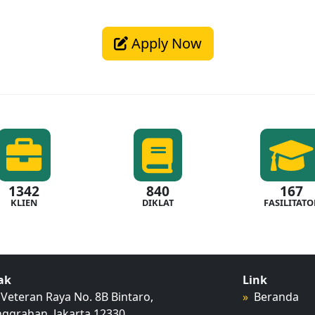
Apply Now
1342
840
167
KLIEN
DIKLAT
FASILITATO
ak
Link
C. Veteran Raya No. 8B Bintaro,
Beranda
ggrahan, Jakarta 12330