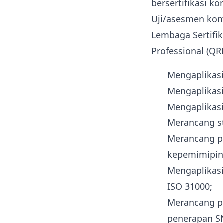
bersertifikasi k
Uji/asesmen kom
Lembaga Sertifik
Professional (QR
Mengaplikasi
Mengaplikasi
Mengaplikasi
Merancang st
Merancang pe
kepemimipin
Mengaplikas
ISO 31000;
Merancang p
penerapan SN