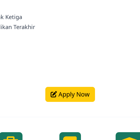
ak Ketiga
ikan Terakhir
Apply Now