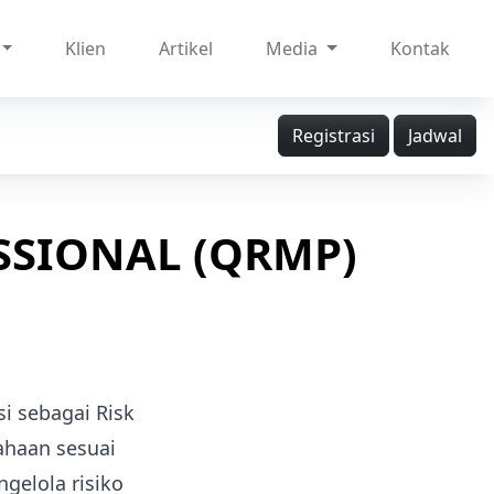
Klien
Artikel
Media
Kontak
Registrasi
Jadwal
SSIONAL (QRMP)
si sebagai Risk
ahaan sesuai
elola risiko