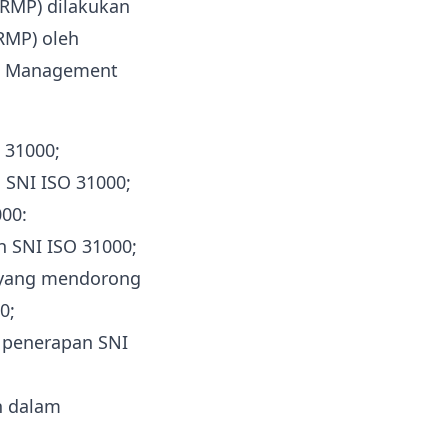
QRMP) dilakukan
RMP) oleh
isk Management
 31000;
 SNI ISO 31000;
00:
n SNI ISO 31000;
s yang mendorong
0;
 penerapan SNI
n dalam