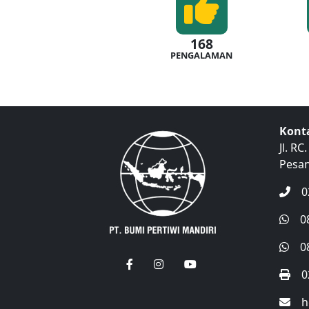
168
PENGALAMAN
Kont
Jl. R
Pesan
0
0
0
0
h