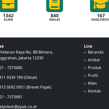
1342
840
167
KLIEN
DIKLAT
FASILITATO
ak
Link
C. Veteran Raya No. 8B Bintaro,
Beranda
ggrahan, Jakarta 12330
Artikel
21 - 7373680
Produk
Profil
811 9339 189 (Diklat)
Klien
813 5692 0951 (Brevet Pajak)
Kontak
21 - 7373681
elpdesk@ppak.co.id