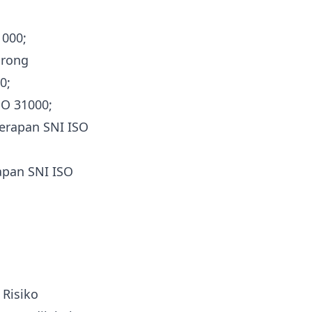
1000;
orong
0;
O 31000;
erapan SNI ISO
apan SNI ISO
 Risiko