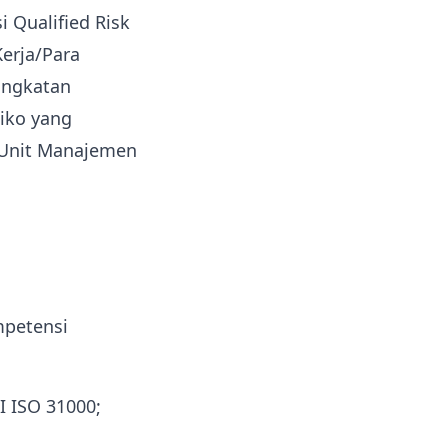
 Qualified Risk
erja/Para
tingkatan
iko yang
r Unit Manajemen
mpetensi
I ISO 31000;