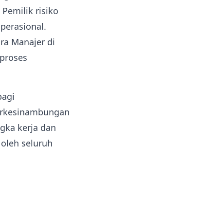
 Pemilik risiko
perasional.
ra Manajer di
 proses
bagi
erkesinambungan
ngka kerja dan
oleh seluruh