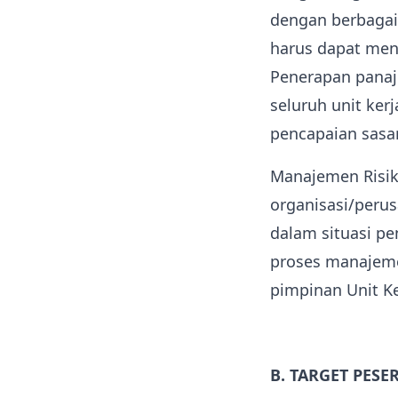
dengan berbagai p
harus dapat men
Penerapan panaje
seluruh unit ker
pencapaian sasa
Manajemen Risik
organisasi/peru
dalam situasi pe
proses manajeme
pimpinan Unit Ke
B. TARGET PESE